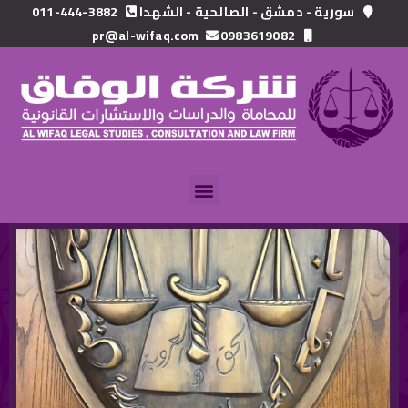
خطي
سورية - دمشق - الصالحية - الشهدا
011-444-3882
لى
pr@al-wifaq.com
0983619082
لمحتوى
Menu