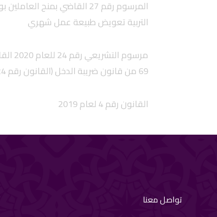
المرسوم رقم 27 القاضي بمنح العا
التربية تعويض طبيعة عمل شهري
69 من قانون ضريبة الدخل (القانون رقم 24 لعام 2003)
القانون رقم 4 لعام 2019
تواصل معنا