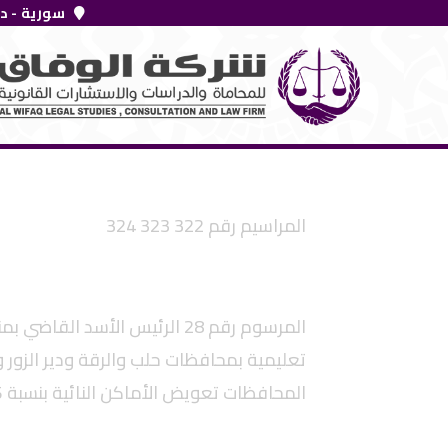
خطي
سورية - د
لى
لمحتوى
المراسيم رقم 322 323 324
المرسوم رقم 28 الرئيس الأسد الق
تعليمية بمحافظات حلب والرقة ودير الزور 
المحافظات تعويض الأماكن النائية بنسبة 25 بالمئة