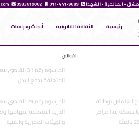
مشق - الصالحية - الشهدا
011-441-9689
0983619082
.com
رئيسية
الثقافة القانونية
أبحاث ودراسات
القوانين
Page
Page
Page
المرسوم رقم 31
المتعلقة بدفع البدل
اضي بمنح العاملين بوظائف
المرسوم رقم 29
والحسكة عدا مراكز
الذرية المتعلقة بمهامها وت
والهيئات المخبرية والفنية