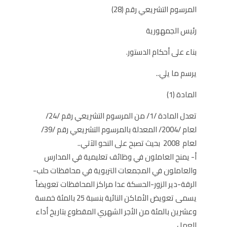
المرسوم التشريعي رقم (28)
رئيس الجمهورية
بناء على أحكام الدستور.
يرسم ما يلي..
المادة (1)
تعدل المادة /1/ من المرسوم التشريعي رقم /24/
لعام /2004/ المعدلة بالمرسوم التشريعي رقم /39/
لعام 2008 بحيث تصبح على النحو الآتي..
أ- يمنح العاملون في وظائف تعليمية في المدارس
والعاملون في المجمعات التربوية في محافظات حلب-
الرقة-دير الزور-الحسكة عدا مراكز المحافظات تعويضاً
يسمى تعويض الأماكن النائية بنسبة 25 بالمئة خمسة
وعشرين بالمئة من الأجر الشهري المقطوع بتاريخ أداء
العمل.