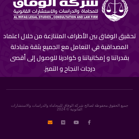
تحقيق الوفاق بين الأطراف المتنازعة من خلال اعتماد
المصداقية في التعامل مع الجميع بثقة متبادلة
بقدراتنا و إمكانياتنا و كوادرنا للوصول إلى أقصى
درجات النجاح و التميز.
جميع الحقوق محفوظة لصالح شركة الوفاق للمحاماة والدراسات والاستشارات
القانونية © 2024
E
M
Y
F
n
e
o
a
v
d
u
c
e
i
t
e
l
u
u
b