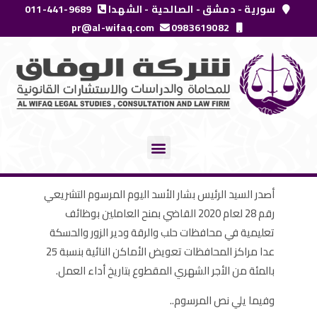
خطي
سورية - دمشق - الصالحية - الشهدا
011-441-9689
لى
pr@al-wifaq.com
0983619082
لمحتوى
Menu
أصدر السيد الرئيس بشار الأسد اليوم المرسوم التشريعي
رقم 28 لعام 2020 القاضي بمنح العاملين بوظائف
تعليمية في محافظات حلب والرقة ودير الزور والحسكة
عدا مراكز المحافظات تعويض الأماكن النائية بنسبة 25
بالمئة من الأجر الشهري المقطوع بتاريخ أداء العمل.
وفيما يلي نص المرسوم..