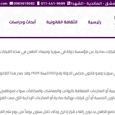
مشق - الصالحية - الشهدا
011-441-9689
0983619082
.com
رئيسية
الثقافة القانونية
أبحاث ودراسات
رارات صادرة عن مؤسسة دولة في سوريا وميعاد الطعن في هذه القرارات.
١٩٥٩ وقد صدر هذا القانون في عصر الوحدة، وما يزال سارياً حتى اليوم.
أديبية أو المنازعات المتعلقة بالرواتب والمعاشات والمكافآت سواء لموظفي
وى الجنسية أو أي قرارات نهائية صادرة أو المنازعات الإدارية التي نصت ال
ع للطعن بدعوى إلغاء قرار إداري وذلك خلال ستون يوماً من يوم نشر القرا