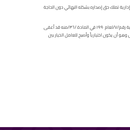
إدارية تملك حق إصداره بشكله النهائي دون الحاجة
ويجب أن نسلط الضوء على ان موضوع التظلم وجوبي في حالات وجوازي في بعض الحالات حيث أنه قد صدر قانون المحاكم المسلكية رقم/٧/لعام ١٩٩٠ في المادة /٣٦/منه قد أعفى
و أن يكون اختيارياً وأصبح للعامل الخيار بين