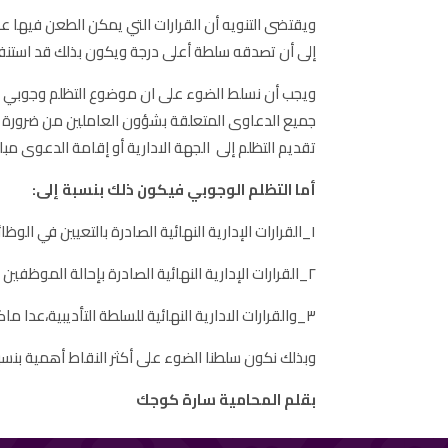
ويقتضى التنويه أن القرارات التي يمكن الطعن فيها عن
إلى أن تصدقه سلطة أعلى درجة ويكون بذلك قد استنفذ 
جميع الدعاوى المتعلقة بشؤون العاملين من ضرورة تقد
تقديم التظلم إلى الجهة الادارية أو إقامة الدعوى مب
أما التظلم الوجوبي فيكون ذلك بنسبة إلى:
١_القرارات الإدارية النهائية الصادرة بالتعيين في الوظائف العامة أو الترقية أو بمنح علاوات.
٢_القرارات الإدارية النهائية الصادرة بإحالة الموظفين إلى المعاش أو الاستيداع أو فصلهم بغير الطريق التأديبي.
٣_والقرارات الادارية النهائية للسلطة التأديبية،عدا ماكان صادراً عن مجالس تأديبية.
وبذلك نكون سلطنا الضوء على أكثر النقاط أهمية بنسبة
بقلم المحامية سارة كوجك