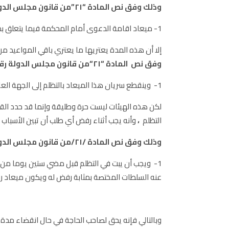
وذلك وفق نص المادة “٢١”من قانون مجلس الدولة رقم/٥٥/لعام ١٩٥٩التي نصت على:
1- ميعاد اقامة الدعوى أمام المحكمة فيما يتعلق بطلبات الإلغاء ستون يوما تبدأ من اليوم التالي لتاريخ نشر القرار الإداري المطعون فيه أو تبليغه لصاحب الشأن .
إلا أن هذه المدة يعتريها ما يعتري باقي المواعيد من ا
وفق نص المادة “٢١
“
من قانون مجلس الدولة رقم/٥٥/ لعام٥٩
1- وينقطع سريان هذا الميعاد بالتظلم إلى الجهة العامة التي أصدرت القرار أو إلى الجهة التي ترأسها.
لكن هذه الهيئات ليست حرة وطليقة وإنما قد حدد الق
التظلم
،
وأنه يجب أثناء رفض أي طلب أن تبين الأسباب
وذلك وفق نص المادة /٢١/من قانون مجلس الدولة رقم/٥٥/لعام/١٩٥٩/ والتي نصت على:
1- ويجب أن يبت في التظلم قبل مضي ستين يوما من ال
عنه السلطات المختصة بمثابة رفض له ويكون ميعاد رفع 
وبالتالي فإنه يحق لصاحب الحاجة في حال انقضاء مدة