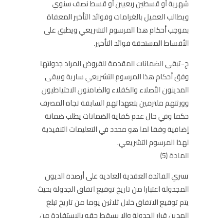
شهرية أو قسطين ربعيين أو قسط نصف سنوي
ويطالب العميل بالغرامات وفوائد التأخير المعفاة
بموجب أحكام هذا المرسوم التشريعي ويطبق على
الأقساط المستحقة فوائد التأخير.
ج-تبقى الضمانات المقدمة للقروض المراد جدولتها
وفق أحكام هذا المرسوم التشريعي سارية ويبقى
المدينون الأصلاء والكفلاء والضامنون الاحتياطيون
وورثتهم ملتزمين بتعهداتهم السابقة تجاه المصرف
حكما وفي حال عدم كفاية الضمانات يطلب ضمانة
إضافية وفقا لما هو محدد في التعليمات التنفيذية
لهذا المرسوم التشريعي.
المادة (5)
تسري الفائدة العقدية العادية على أرصدة الديون
المجدولة اعتبارا من تاريخ توقيع اتفاق الجدولة بحيث
يتم توقيع الاتفاق خلال ثلاثين يوما من تاريخ تبلغ
المدين قرار الجدولة وإلا يسقط حقه بالاستفادة من