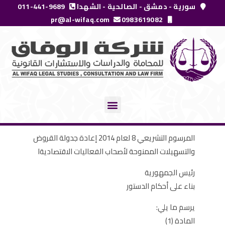
خطي
سورية - دمشق - الصالحية - الشهدا
011-441-9689
لى
pr@al-wifaq.com
0983619082
لمحتوى
Menu
المرسوم التشريعي 8 لعام 2014 إعادة جدولة القروض
والتسهيلات الممنوحة لأصحاب الفعاليات الاقتصاديةا
رئيس الجمهورية‏
بناء على أحكام الدستور
يرسم ما يلي:
المادة (1)